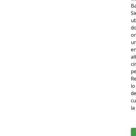
Ba
Si
ub
do
or
un
en
al
ci
pe
Re
lo
de
cu
la