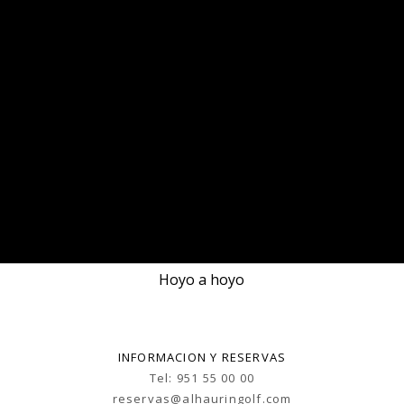
Hoyo a hoyo
INFORMACION Y RESERVAS
Tel: 951 55 00 00
reservas@alhauringolf.com