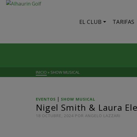
EL CLUB
TARIFAS
INICIO
»
SHOW MUSICAL
|
EVENTOS
SHOW MUSICAL
Nigel Smith & Laura El
18 OCTUBRE, 2024
POR
ANGELO LAZZARI