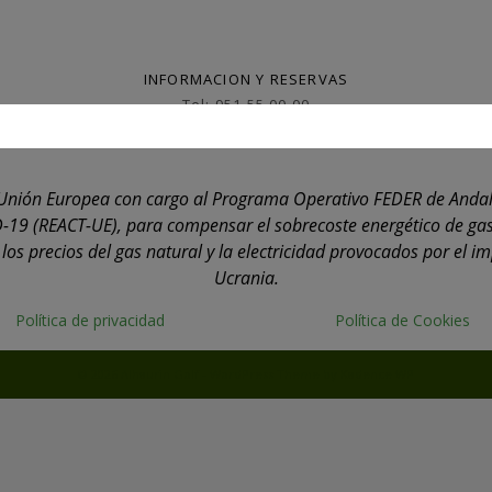
INFORMACION Y RESERVAS
Tel: 951 55 00 00
reservas@alhauringolf.com
la Unión Europea con cargo al Programa Operativo FEDER de Anda
-19 (REACT-UE), para compensar el sobrecoste energético de gas
os precios del gas natural y la electricidad provocados por el i
Ucrania.
Política de privacidad
Política de Cookies
© 2026 Alhaurin Golf - WordPress Theme by
Kadence WP