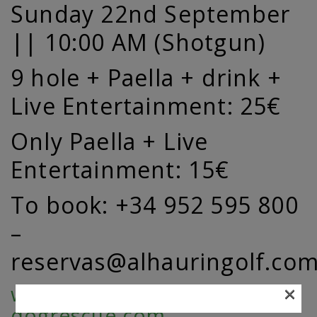
Sunday 22nd September
|| 10:00 AM (Shotgun)
9 hole + Paella + drink +
Live Entertainment: 25€
Only Paella + Live
Entertainment: 15€
To book: +34 952 595 800
–
reservas@alhauringolf.co
×
www.pawsawhile-
dogrescue.com