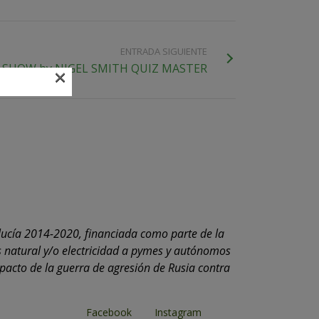
ENTRADA SIGUIENTE
 SHOW by NIGEL SMITH QUIZ MASTER
×
lucía 2014-2020, financiada como parte de la
 natural y/o electricidad a pymes y autónomos
mpacto de la guerra de agresión de Rusia contra
Facebook
Instagram