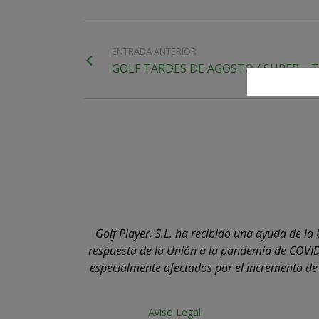
ENTRADA ANTERIOR
GOLF TARDES DE AGOSTO / SUPER – 
Golf Player, S.L. ha recibido una ayuda de 
respuesta de la Unión a la pandemia de COVID
especialmente afectados por el incremento de l
Aviso Legal