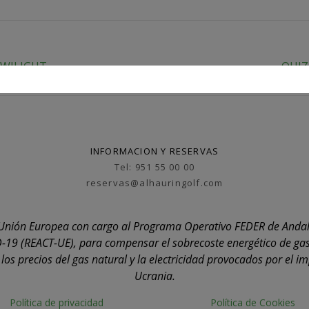
TWILIGHT
QUIZ
INFORMACION Y RESERVAS
Tel: 951 55 00 00
reservas@alhauringolf.com
la Unión Europea con cargo al Programa Operativo FEDER de Anda
-19 (REACT-UE), para compensar el sobrecoste energético de gas
os precios del gas natural y la electricidad provocados por el i
Ucrania.
Política de privacidad
Política de Cookies