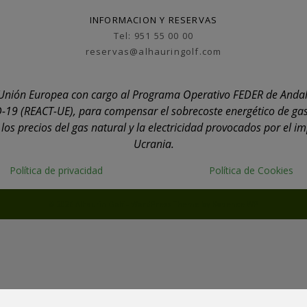
INFORMACION Y RESERVAS
Tel: 951 55 00 00
reservas@alhauringolf.com
la Unión Europea con cargo al Programa Operativo FEDER de Anda
-19 (REACT-UE), para compensar el sobrecoste energético de gas
os precios del gas natural y la electricidad provocados por el i
Ucrania.
Política de privacidad
Política de Cookies
© 2026 Alhaurin Golf - WordPress Theme by
Kadence WP