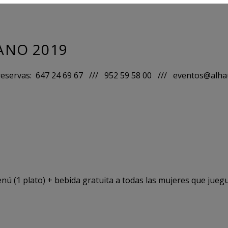
ANO 2019
y reservas: 647 24 69 67 /// 952 59 58 00 /// eventos@alh
enú (1 plato) + bebida gratuita a todas las mujeres que jueg