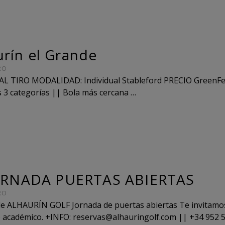
urín el Grande
RO
 AL TIRO MODALIDAD: Individual Stableford PRECIO GreenF
s 3 categorías || Bola más cercana …
JORNADA PUERTAS ABIERTAS
RO
 de ALHAURÍN GOLF Jornada de puertas abiertas Te invitamos
so académico. +INFO: reservas@alhauringolf.com || +34 952 