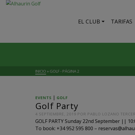
EL CLUB
TARIFAS
INICIO
»
GOLF
- PÁGINA 2
|
EVENTS
GOLF
Golf Party
4 SEPTIEMBRE, 2019
POR
PABLO LOZANO TERCE
GOLF PARTY Sunday 22nd September || 10:00 
To book: +34 952 595 800 – reservas@alha