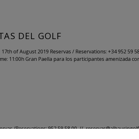
STAS DEL GOLF
17th of August 2019 Reservas / Reservations: +34 952 59 5
me: 11:00h Gran Paella para los participantes amenizada co
ervas /Reservations: 952 59 58 00 // reservas@alhauringol