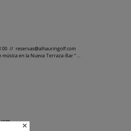
8 00 // reservas@alhauringolf.com
n música en la Nueva Terraza-Bar “ …
f.com
×