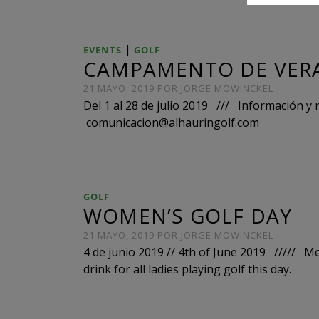
|
EVENTS
GOLF
CAMPAMENTO DE VER
21 MAYO, 2019
POR
JORGE MOWINCKEL
Del 1 al 28 de julio 2019 /// Información 
comunicacion@alhauringolf.com
GOLF
WOMEN’S GOLF DAY
21 MAYO, 2019
POR
JORGE MOWINCKEL
4 de junio 2019 // 4th of June 2019 ///// M
drink for all ladies playing golf this day.