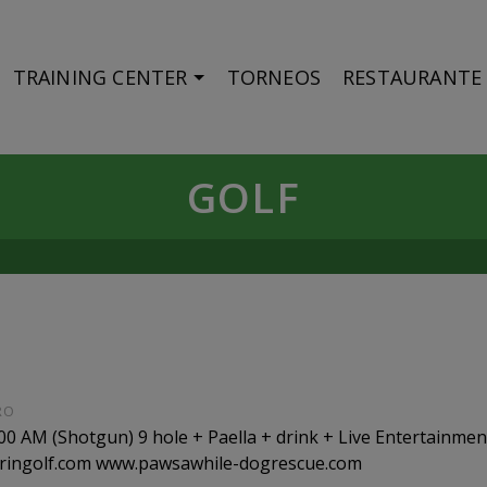
TRAINING CENTER
TORNEOS
RESTAURANTE
GOLF
RO
AM (Shotgun) 9 hole + Paella + drink + Live Entertainment:
uringolf.com www.pawsawhile-dogrescue.com